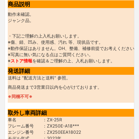
商品説明
動作未確認。
ジャンク品。
・下記ご理解の上入札お願いします。
※傷、錆、凹み、使用感、汚れ 等、現状品です。
※動作保証はありません。OH、整備、補修前提でお考えください。
※写真に無い気になる点はご質問ください。
※
ストア情報
を確認＆ご理解の上、入札お願いします。
発送詳細
送料は "配送方法と送料" 参照。
商品発送まで3営業日以内を心がけております。
※同梱不可※
取外し車両詳細
車名 ：ZX-25R
フレーム番号 ：ZX250E-A18***
エンジン番号 ：ZX250EEA18022
モデル年式 ：2022年