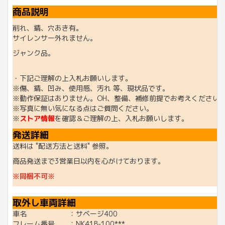
商品説明
削れ、錆、穴あき有。
サイレンサー外れません。
ジャンク品。
・下記ご理解の上入札お願いします。
※傷、錆、凹み、使用感、汚れ 等、現状品です。
※動作保証はありません。OH、整備、補修前提でお考えください
※写真に無い気になる点はご質問ください。
※
ストア情報
を確認＆ご理解の上、入札お願いします。
発送詳細
送料は "配送方法と送料" 参照。
商品発送まで3営業日以内を心がけております。
※同梱不可※
取外し車両詳細
車名 ：サベージ400
フレーム番号 ：NK41B-100***