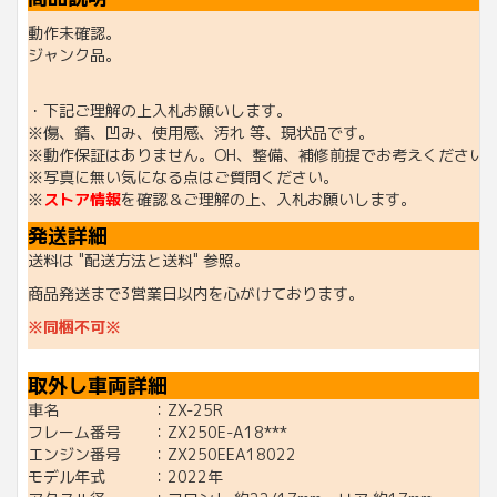
動作未確認。
ジャンク品。
・下記ご理解の上入札お願いします。
※傷、錆、凹み、使用感、汚れ 等、現状品です。
※動作保証はありません。OH、整備、補修前提でお考えください
※写真に無い気になる点はご質問ください。
※
ストア情報
を確認＆ご理解の上、入札お願いします。
発送詳細
送料は "配送方法と送料" 参照。
商品発送まで3営業日以内を心がけております。
※同梱不可※
取外し車両詳細
車名 ：ZX-25R
フレーム番号 ：ZX250E-A18***
エンジン番号 ：ZX250EEA18022
モデル年式 ：2022年