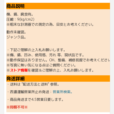
商品説明
傷、錆、腐食有。
圧縮：9(kg/cm2)
※粗末な計測器での測定の為、目安とお考えください。
動作未確認。
ジャンク品。
・下記ご理解の上入札お願いします。
※傷、錆、凹み、使用感、汚れ 等、現状品です。
※動作保証はありません。OH、整備、補修前提でお考えください
※写真に無い気になる点はご質問ください。
※
ストア情報
を確認＆ご理解の上、入札お願いします。
発送詳細
・送料は "配送方法と送料" 参照。
・西濃運輸営業所止め発送：
営業所検索。
・商品発送まで4.5営業日要します。
※同梱不可※