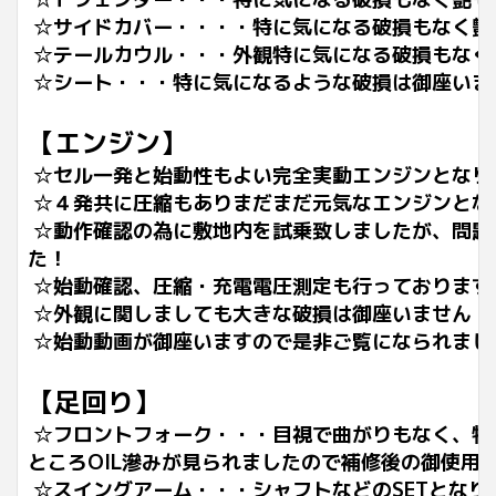
☆サイドカバー・・・
・
特に気になる破損もなく艶
☆テールカウル・・・外観
特に気になる破損もなく
☆シート・・・特に気になるような破損は御座いま
【エンジン】
☆セル一発と始動性もよい完全実動エンジンとなり
☆４発共に圧縮もありまだまだ元気なエンジンとな
☆動作確認の為に敷地内を試乗致しましたが、問題
た！
☆始動確認、圧縮・充電電圧測定も行っております
☆外観に関しましても大きな破損は御座いません！
☆始動動画が御座いますので是非ご覧になられまし
【足回り】
☆フロントフォーク・・・目視で曲がりもなく、特
ところOIL滲みが見られましたので補修後の御使用
☆スイングアーム・・・シャフトなどのSETとな