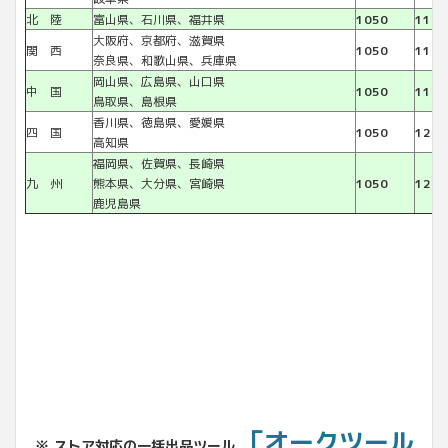
北 陸
富山県、石川県、福井県
1050
1100
大阪府、京都府、滋賀県
関 西
1050
1100
奈良県、和歌山県、兵庫県
岡山県、広島県、山口県
中 国
1050
1100
鳥取県、島根県
香川県、徳島県、愛媛県
四 国
1050
1200
高知県
福岡県、佐賀県、長崎県
九 州
熊本県、大分県、宮崎県
1050
1200
鹿児島県
「オークツール
※ ストア対応の一括出品ツール