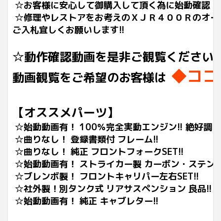
☆お客様に安心して御購入して頂く為に始動確認・電
☆修理やレストアをお考えのＸＪＲ４００Ｒのオー
ご入札宜しくお願いします!!
☆動作確認動画を是非ご観覧ください
◆ココ
動画観覧をご希望のお客様は
【オススメパーツ】
☆始動動画有！ 100％完全実動エンジン!! 絶好調!!
☆曲りなし！ 登録書類付 フレーム!!
☆曲りなし！ 純正 フロントフォークSET!!
☆始動動画有！ ストライカー製 カーボン・ステンレ
☆ブレンボ製！ フロントキャリパー左右SET!!
☆社外製！別タンク式 リアサスペンション 良品!!
☆始動
動画有！ 純正 キャブレター!!