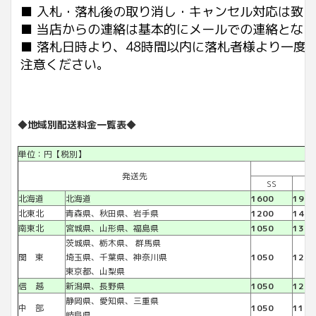
■ 入札・落札後の取り消し・キャンセル対応は致
■ 当店からの連絡は基本的にメールでの連絡とな
■ 落札日時より、48時間以内に落札者様より一
注意ください。
◆地域別配送料金一覧表◆
単位：円【税別】
発送先
SS
S
北海道
北海道
1600
1900
北東北
青森県、秋田県、岩手県
1200
1400
南東北
宮城県、山形県、福島県
1050
1300
茨城県、栃木県、 群馬県
関 東
埼玉県、千葉県、神奈川県
1050
1200
東京都、山梨県
信 越
新潟県、長野県
1050
1200
静岡県、愛知県、三重県
中 部
1050
1100
岐阜県