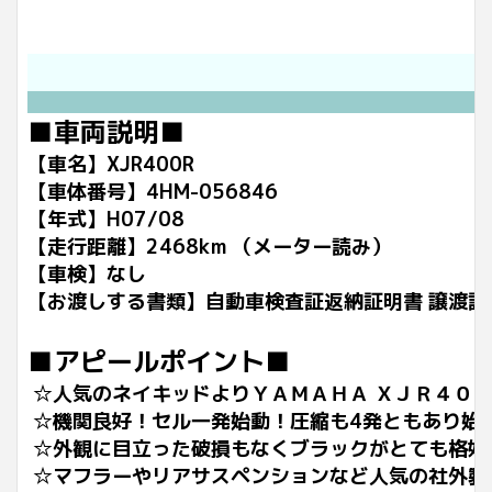
■車両説明■
【車名】XJR400R
【車体番号】4HM-056846
【年式】H07/08
【走行距離】2468km （メーター読み）
【車検】なし
【お渡しする書類】自動車検査証返納証明書 譲渡証
■アピールポイント■
☆人気のネイキッドよりＹＡＭＡＨＡ ＸＪＲ４０
☆機関良好！セル一発始動！圧縮も4発ともあり始
☆外観に目立った破損もなくブラックがとても格好
☆マフラーやリアサスペンションなど人気の社外製