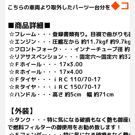
◆コ
こちらの車両より取外したパーツ一台分を
■商品詳細■
☆フレーム・・・登録書類有り。目視で曲がりも御
☆エンジン・・・圧縮左から 約11.7kgf
約9.7kg
☆フロントフォーク・・・インナーチューブ径 約41
☆リアサスペンション・・・固定穴～固定穴 約325
☆Ｆホイール・・・ 17×3.00
☆Ｒホイール・・・ 17×4.00
☆Ｆタイヤ・・・ｉＲＣ 110/70-17
☆Ｒタイヤ・・・
ｉＲＣ
150/70-17
☆ハンドル・・・高さ 約5cm 幅 約71cm
【外装】
☆タンク・・・特に気になる破損もなく艶も御座い
で燃料フィルターの御使用をお勧め致します！
☆Ｆフェンダー・・・
特に気になる破損もなく艶も