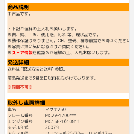
商品説明
中古品です。
・下記ご理解の上入札お願いします。
※傷、錆、凹み、使用感、汚れ 等、現状品です。
※動作保証はありません。OH、整備、補修前提でお考えください
※写真に無い気になる点はご質問ください。
※
ストア情報
を確認＆ご理解の上、入札お願いします。
発送詳細
送料は "配送方法と送料" 参照。
商品発送まで3営業日以内を心がけております。
※同梱不可※
取外し車両詳細
車名 ：マグナ250
フレーム番号 ：MC29-1700***
エンジン番号 ：MC15E-1610811
モデル年式 ：2007年
アクスル径 ：フロント 約25/20㎜、リア 約17㎜