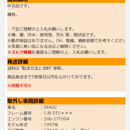
中古品です。
傷有。
・下記ご理解の上入札お願いします。
※傷、錆、凹み、使用感、汚れ 等、現状品です。
※動作保証はありません。OH、整備、補修前提でお考えください
※写真に無い気になる点はご質問ください。
※
ストア情報
を確認＆ご理解の上、入札お願いします。
発送詳細
送料は "配送方法と送料" 参照。
商品発送まで3営業日以内を心がけております。
※同梱不可※
取外し車両詳細
車名 ：SR400
フレーム番号 ：1JR-335＊＊＊
エンジン番号 ：2H6-271004
モデル年式 ：1997年