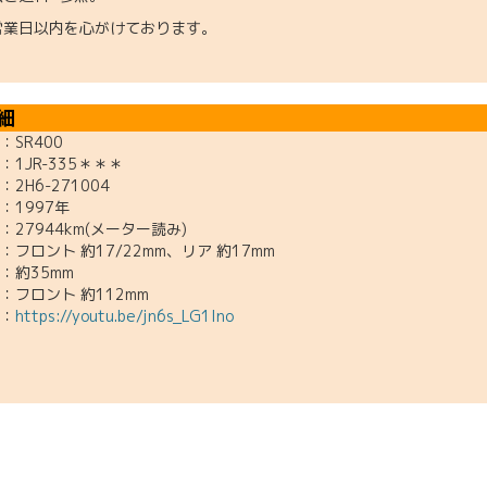
営業日以内を心がけております。
細
R400
1JR-335＊＊＊
H6-271004
1997年
944km(メーター読み)
ロント 約17/22mm、リア 約17mm
約35mm
：フロント 約112mm
：
https://youtu.be/jn6s_LG1lno