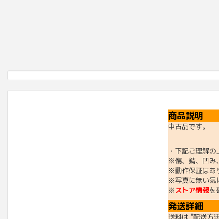
商品説明
中古品です。
・下記ご理解の
※傷、錆、凹み
※動作保証はあ
※写真に無い気
※
ストア情報
を
発送詳細
送料は "配送方