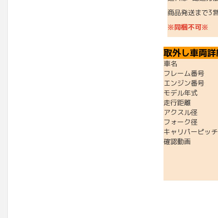
商品発送まで3
※同梱不可※
取外し車両詳
車名 ：S
フレーム番号 ：
エンジン番号 ：2
モデル年式 ：
走行距離 ：27
アクスル径 ：フ
フォーク径 ：
キャリパーピッチ
確認動画 