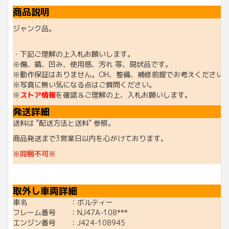
商品説明
ジャンク品。
・下記ご理解の上入札お願いします。
※傷、錆、凹み、使用感、汚れ 等、現状品です。
※動作保証はありません。OH、整備、補修前提でお考えください
※写真に無い気になる点はご質問ください。
※
ストア情報
を確認＆ご理解の上、入札お願いします。
発送詳細
送料は "配送方法と送料" 参照。
商品発送まで3営業日以内を心がけております。
※同梱不可※
取外し車両詳細
車名 ：ボルティー
フレーム番号 ：NJ47A-108***
エンジン番号 ：J424-108945