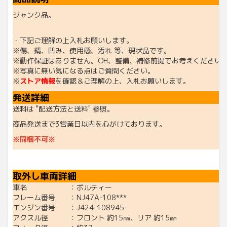
ジャンク品。
・下記ご理解の上入札お願いします。
※傷、錆、凹み、使用感、汚れ 等、現状品です。
※動作保証はありません。OH、整備、補修前提でお考えください
※写真に無い気になる点はご質問ください。
※
ストア情報
を確認＆ご理解の上、入札お願いします。
発送詳細
送料は "配送方法と送料" 参照。
商品発送まで3営業日以内を心がけております。
※同梱不可※
取外し車両詳細
車名 ：ボルティー
フレーム番号 ：NJ47A-108***
エンジン番号 ：J424-108945
アクスル径 ：フロント 約15㎜、リア 約15㎜