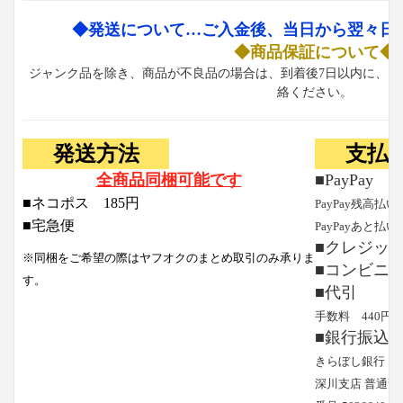
◆発送について…ご入金後、当日から翌々日
◆商品保証について◆
ジャンク品を除き、商品が不良品の場合は、到着後7日以内に、お
絡ください。
発送方法
支払
全商品同梱可能です
■PayPay
■ネコポス 185円
PayPay残高払い
■宅急便
PayPayあと払い
■クレジッ
※同梱をご希望の際はヤフオクのまとめ取引のみ承りま
■コンビニ
す。
■代引
手数料 440円
■銀行振込
きらぼし銀行
深川支店 普通預