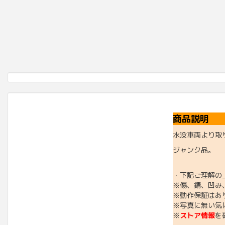
商品説明
水没車両より取
ジャンク品。
・下記ご理解の
※傷、錆、凹み
※動作保証はあ
※写真に無い気
※
ストア情報
を