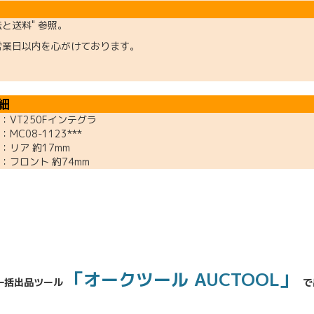
法と送料" 参照。
営業日以内を心がけております。
細
250Fインテグラ
C08-1123***
リア 約17mm
：フロント 約74mm
「オークツール AUCTOOL」
一括出品ツール
で