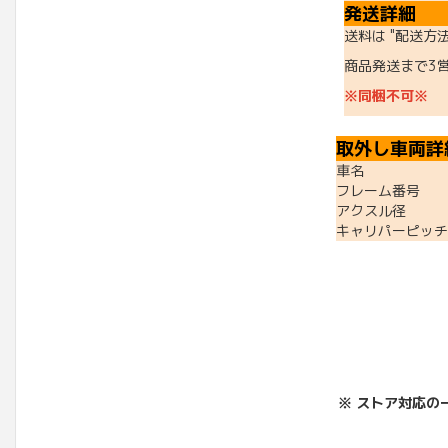
発送詳細
送料は "配送方
商品発送まで3
※同梱不可※
取外し車両詳
車名 ：VT
フレーム番号 ：M
アクスル径 ：
キャリパーピッチ
※ ストア対応の