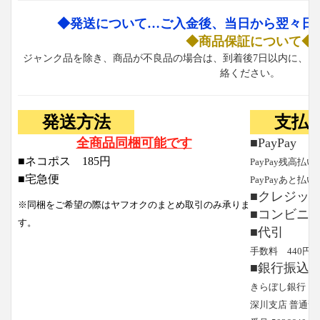
◆発送について…ご入金後、当日から翌々日
◆商品保証について◆
ジャンク品を除き、商品が不良品の場合は、到着後7日以内に、お
絡ください。
発送方法
支払
全商品同梱可能です
■PayPay
■ネコポス 185円
PayPay残高払い
■宅急便
PayPayあと払い
■クレジッ
※同梱をご希望の際はヤフオクのまとめ取引のみ承りま
■コンビニ
す。
■代引
手数料 440円
■銀行振込
きらぼし銀行
深川支店 普通預