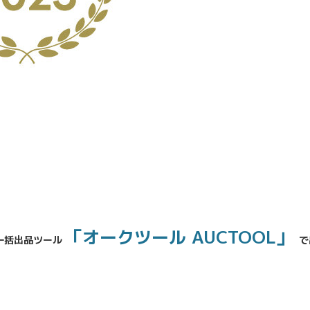
No.204.002.002
「オークツール AUCTOOL」
一括出品ツール
で