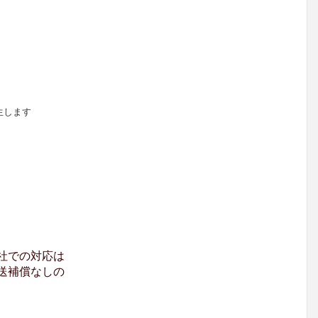
生します
社での対応は
送補償なしの