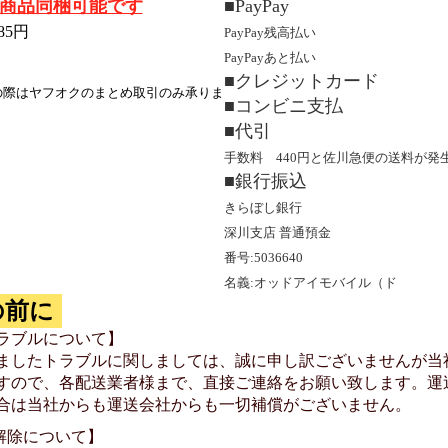
商品同梱可能です
■PayPay
85円
PayPay残高払い
PayPayあと払い
■クレジットカード
の際はヤフオクのまとめ取引のみ承りま
■コンビニ支払
■代引
手数料 440円と佐川急便の送料が発
■銀行振込
きらぼし銀行
深川支店 普通預金
番号:5036640
名義:オッドアイモバイル（ド
の前に
ラブルについて】
ましたトラブルに関しましては、誠に申し訳ございませんが当
すので、各配送業者様まで、直接ご連絡をお願い致します。運
合は当社からも運送会社からも一切補償がございません。
ク解除について】