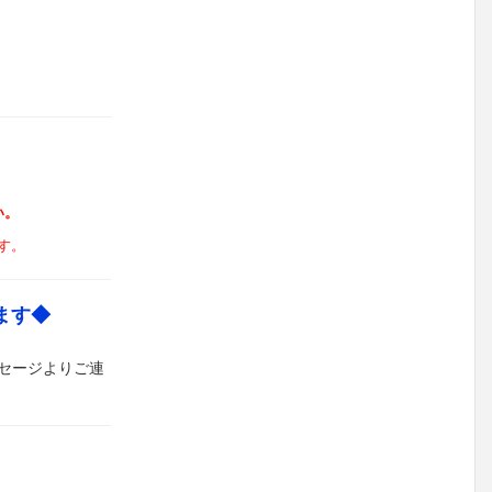
い。
す。
ます◆
セージよりご連