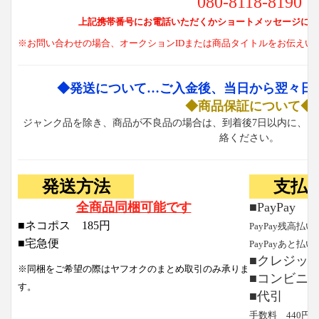
080-8118-8190
上記携帯番号にお電話いただくかショートメッセージにて
※お問い合わせの場合、オークションIDまたは商品タイトルをお伝えい
◆発送について…ご入金後、当日から翌々日
◆商品保証について◆
ジャンク品を除き、商品が不良品の場合は、到着後7日以内に、お
絡ください。
発送方法
支払
全商品同梱可能です
■PayPay
■ネコポス 185円
PayPay残高払い
■宅急便
PayPayあと払い
■クレジッ
※同梱をご希望の際はヤフオクのまとめ取引のみ承りま
■コンビニ
す。
■代引
手数料 440円