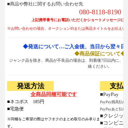
■商品や弊社に関するお問い合わせ先
080-8118-8190
上記携帯番号にお電話いただくかショートメッセージにて
※お問い合わせの場合、オークションIDまたは商品タイトルをお伝えい
◆発送について…ご入金後、当日から翌々日
◆商品保証について◆
ジャンク品を除き、商品が不良品の場合は、到着後7日以内に、お
絡ください。
発送方法
支払
全商品同梱可能です
■PayPay
■ネコポス 185円
PayPay残高払い
■宅急便
PayPayあと払い
■クレジッ
※同梱をご希望の際はヤフオクのまとめ取引のみ承りま
■コンビニ
す。