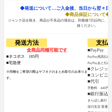
◆発送について…ご入金後、当日から翌々日
◆商品保証について◆
ジャンク品を除き、商品が不良品の場合は、到着後7日以内に、お
絡ください。
発送方法
支払
全商品同梱可能です
■PayPay
■ネコポス 185円
PayPay残高払い
■宅急便
PayPayあと払い
■クレジッ
※同梱をご希望の際はヤフオクのまとめ取引のみ承りま
■コンビニ
す。
■代引
手数料 440円
■銀行振込
きらぼし銀行
深川支店 普通預