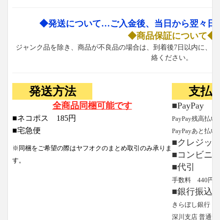
◆発送について…ご入金後、当日から翌々日
◆商品保証について◆
ジャンク品を除き、商品が不良品の場合は、到着後7日以内に、お
絡ください。
発送方法
支払
全商品同梱可能です
■PayPay
■ネコポス 185円
PayPay残高払い
■宅急便
PayPayあと払い
■クレジッ
※同梱をご希望の際はヤフオクのまとめ取引のみ承りま
■コンビニ
す。
■代引
手数料 440円
■銀行振込
きらぼし銀行
深川支店 普通預