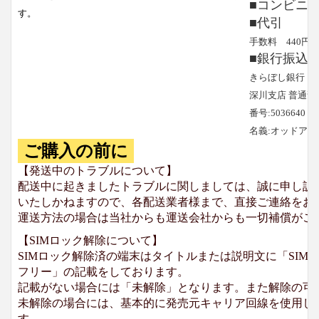
■コンビニ
す。
■代引
手数料 440円
■銀行振込
きらぼし銀行
深川支店 普通預
番号:5036640
名義:オッドア
ご購入の前に
【発送中のトラブルについて】
配送中に起きましたトラブルに関しましては、誠に申し訳
いたしかねますので、各配送業者様まで、直接ご連絡をお
運送方法の場合は当社からも運送会社からも一切補償がご
【SIMロック解除について】
SIMロック解除済の端末はタイトルまたは説明文に「SIMロ
フリー」の記載をしております。
記載がない場合には「未解除」となります。また解除の可
未解除の場合には、基本的に発売元キャリア回線を使用して
す。