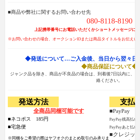
■商品や弊社に関するお問い合わせ先
080-8118-8190
上記携帯番号にお電話いただくかショートメッセージにて
※お問い合わせの場合、オークションIDまたは商品タイトルをお伝えい
◆発送について…ご入金後、当日から翌々日
◆商品保証について◆
ジャンク品を除き、商品が不良品の場合は、到着後7日以内に、お
絡ください。
発送方法
支払
全商品同梱可能です
■PayPay
■ネコポス 185円
PayPay残高払い
■宅急便
PayPayあと払い
■クレジッ
※同梱をご希望の際はヤフオクのまとめ取引のみ承りま