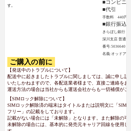
■コンビニ
す。
■代引
手数料 440円
■銀行振込
きらぼし銀行
深川支店 普通預
番号:5036640
名義:オッドア
ご購入の前に
【発送中のトラブルについて】
配送中に起きましたトラブルに関しましては、誠に申し訳
いたしかねますので、各配送業者様まで、直接ご連絡をお
運送方法の場合は当社からも運送会社からも一切補償がご
【SIMロック解除について】
SIMロック解除済の端末はタイトルまたは説明文に「SIMロ
フリー」の記載をしております。
記載がない場合には「未解除」となります。また解除の可
未解除の場合には、基本的に発売元キャリア回線を使用して
す。