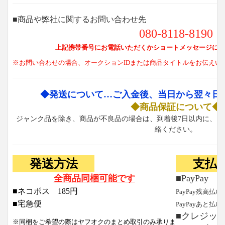
■商品や弊社に関するお問い合わせ先
080-8118-8190
上記携帯番号にお電話いただくかショートメッセージにて
※お問い合わせの場合、オークションIDまたは商品タイトルをお伝えい
◆発送について…ご入金後、当日から翌々日
◆商品保証について◆
ジャンク品を除き、商品が不良品の場合は、到着後7日以内に、お
絡ください。
発送方法
支払
全商品同梱可能です
■PayPay
■ネコポス 185円
PayPay残高払い
■宅急便
PayPayあと払い
■クレジッ
※同梱をご希望の際はヤフオクのまとめ取引のみ承りま