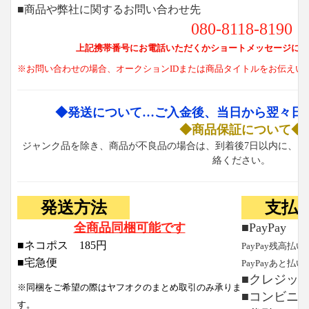
■商品や弊社に関するお問い合わせ先
080-8118-8190
上記携帯番号にお電話いただくかショートメッセージにて
※お問い合わせの場合、オークションIDまたは商品タイトルをお伝えい
◆発送について…ご入金後、当日から翌々日
◆商品保証について◆
ジャンク品を除き、商品が不良品の場合は、到着後7日以内に、お
絡ください。
発送方法
支払
全商品同梱可能です
■PayPay
■ネコポス 185円
PayPay残高払い
■宅急便
PayPayあと払い
■クレジッ
※同梱をご希望の際はヤフオクのまとめ取引のみ承りま
■コンビニ
す。