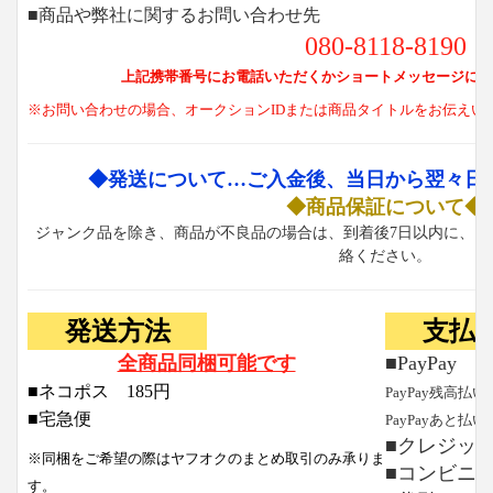
■商品や弊社に関するお問い合わせ先
080-8118-8190
上記携帯番号にお電話いただくかショートメッセージにて
※お問い合わせの場合、オークションIDまたは商品タイトルをお伝えい
◆発送について…ご入金後、当日から翌々日
◆商品保証について◆
ジャンク品を除き、商品が不良品の場合は、到着後7日以内に、お
絡ください。
発送方法
支払
全商品同梱可能です
■PayPay
■ネコポス 185円
PayPay残高払い
■宅急便
PayPayあと払い
■クレジッ
※同梱をご希望の際はヤフオクのまとめ取引のみ承りま
■コンビニ
す。