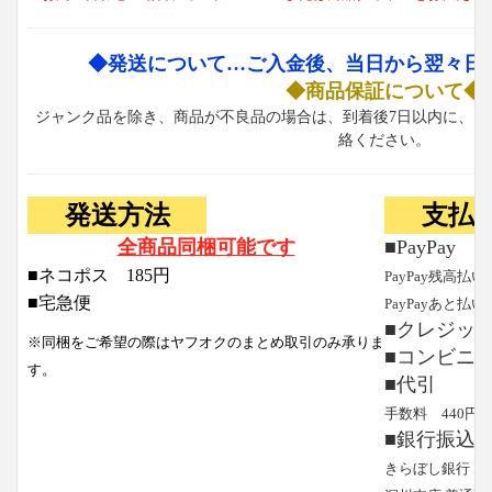
◆発送について…ご入金後、当日から翌々日
◆商品保証について◆
ジャンク品を除き、商品が不良品の場合は、到着後7日以内に、お
絡ください。
発送方法
支払
全商品同梱可能です
■PayPay
■ネコポス 185円
PayPay残高払い
■宅急便
PayPayあと払い
■クレジッ
※同梱をご希望の際はヤフオクのまとめ取引のみ承りま
■コンビニ
す。
■代引
手数料 440円
■銀行振込
きらぼし銀行