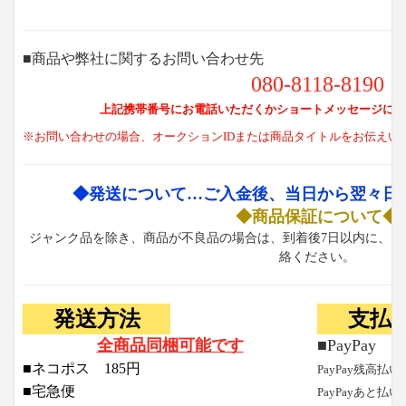
■商品や弊社に関するお問い合わせ先
080-8118-8190
上記携帯番号にお電話いただくかショートメッセージにて
※お問い合わせの場合、オークションIDまたは商品タイトルをお伝えい
◆発送について…ご入金後、当日から翌々日
◆商品保証について◆
ジャンク品を除き、商品が不良品の場合は、到着後7日以内に、お
絡ください。
発送方法
支払
全商品同梱可能です
■PayPay
■ネコポス 185円
PayPay残高払い
■宅急便
PayPayあと払い