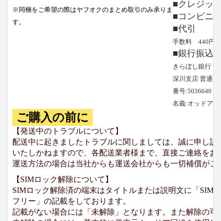
■クレジッ
※同梱をご希望の際はヤフオクのまとめ取引のみ承りま
■コンビニ
す。
■代引
手数料 440円
■銀行振込
きらぼし銀行
深川支店 普通預
番号:5036640
名義:オッドア
ご購入の前に
【発送中のトラブルについて】
配送中に起きましたトラブルに関しましては、誠に申し訳
いたしかねますので、各配送業者様まで、直接ご連絡をお
運送方法の場合は当社からも運送会社からも一切補償がご
【SIMロック解除について】
SIMロック解除済の端末はタイトルまたは説明文に「SIMロ
フリー」の記載をしております。
記載がない場合には「未解除」となります。また解除の可