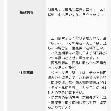
付属品：付属品は写真に写っているもの
商品説明
状態：中古品ですが、目立ったダメージ
・土日は営業しておりませんので、翌月
・ゆうパックでの発送に関しては、送り
したい場合は、落札後ご連絡下さい。
・ご入金期限はご落札日より5日間とな
ンセル扱いとさせて頂きます。）
・商品到着後、商品に明らかな不具合が
ャンク品は対象外)
注意事項
・ジャンク品に関しては、分かる範囲の
場合でも返品は受けかねますのでご注意
・即決交渉、落札前の現物確認などはお
・タイトルにある[]（カッコ）の中は
せんのでご注意下さい。
・指定外の配送方法（定形外等）は基本
・直接受け取りに関しては対応可能です
かかりません）