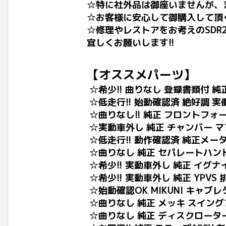
☆特に社外品は御座いませんが、
☆お客様に安心して御購入して頂
☆修理やレストアをお考えのSD
宜しくお願いします!!
【オススメパーツ】
☆希少!! 曲りなし 登録書類付 
☆低走行!! 始動確認済 絶好調 実
☆曲りなし!! 純正 フロントフォー
☆実動車外し 純正 チャンバー マフラ
☆低走行!! 動作確認済 純正メーター
☆曲りなし 純正 セパレートハンド
☆希少!! 実動車外し 純正 イグナイ
☆希少!! 実動車外し 純正 YPV
☆始動確認OK MIKUNI キャブレ
☆曲りなし 純正 メッキ スイング
☆曲りなし 純正 ディスクローター