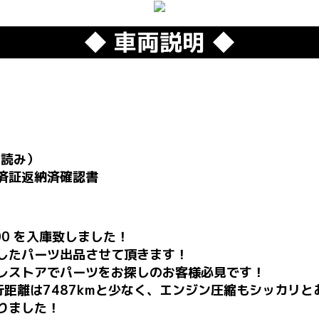
◆ 車両説明 ◆
ー読み）
済証返納済確認書
200 を入庫致しました！
したパーツ出品させて頂きます！
レストアでパーツをお探しのお客様必見です！
距離は7487kmと少なく、エンジン圧縮もシッカリと
りました！