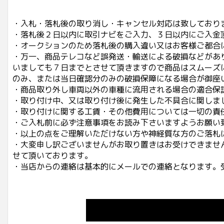
・入札・落札後の取り消し・キャンセル対応は致しており
・落札後２日以内に取引ナビをご入力、３日以内にご入金
・オークションのため落札後の購入違い又はお客様ご都合
・万一、商品テレコなど誤発送・輸送による破損などがあ
いましても７日までとさせて頂きますので商品はスムーズ
のみ、または当日確認分のみの破損保障になる場合が御座
・商品取り外し車両以外の車種に流用される場合の適合保
・取り付け中、又は取り付け後に発生した不具合に関しま
・取り付けに関する工賃・その他費用については一切の責
・ご入札前に必ず注意事項をお読み下さいますようお願い
・以上の点をご理解いただけない方や神経質な方のご落札
・大変申し訳ございませんがお取り置きはお受けできませ
せて頂いております。
・当店からの連絡は基本的にメールでの連絡となります。