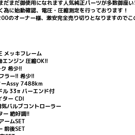
まだまだ御使用になれます人気純正パーツが多数御座い
く為に始動確認、電圧・圧縮測定を行っております！
R200のオーナー様、激安完全売り切りとなりますので
純正 メッキフレーム
働エンジン 圧縮OK!!
ク 希少!!
ー!! 希少!!
Assy 7488km
ル 33π バーエンド付
ター CDI
S 排気バルブコントローラー
ター 絶好調!!
アームSET
 前後SET