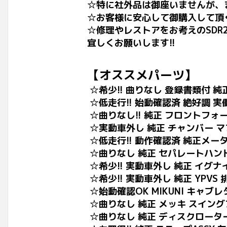
☆特に社外品は御座いませんが、
☆お客様に安心して御購入して頂
☆修理やレストアをお考えのSD
宜しくお願いします!!
【オススメパーツ】
☆希少!! 曲りなし 登録書類付 
☆低走行!! 始動確認済 絶好調 実
☆曲りなし!! 純正 フロントフォー
☆実動車外し 純正 チャンバー マフラ
☆低走行!! 動作確認済 純正メーター
☆曲りなし 純正 セパレートハンド
☆希少!! 実動車外し 純正 イグナイ
☆希少!! 実動車外し 純正 YPV
☆始動確認OK MIKUNI キャブレ
☆曲りなし 純正 メッキ スイング
☆曲りなし 純正 ディスクローター