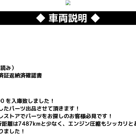
◆ 車両説明 ◆
ー読み）
済証返納済確認書
200 を入庫致しました！
したパーツ出品させて頂きます！
レストアでパーツをお探しのお客様必見です！
距離は7487kmと少なく、エンジン圧縮もシッカリと
りました！