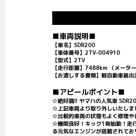
■車両説明■
【車名】SDR200
【車体番号】2TV-004910
【型式】2TV
【走行距離】7488km （メータ
【お渡しする書類】軽自動車届出
■アピールポイント■
☆絶好調!! ヤマハの人気車 SDR
☆上記車両より取り外しいたしま
☆比較的車両の状態もよく修理や
☆機関良好！キック1発始動！走行
る元気なエンジンが搭載されてお