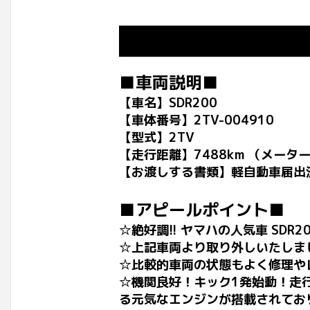
■車両説明■
【車名】SDR200
【車体番号】2TV-004910
【型式】2TV
【走行距離】7488km （メータ
【お渡しする書類】軽自動車届出
■アピールポイント■
☆絶好調!! ヤマハの人気車 SDR
☆上記車両より取り外しいたしま
☆比較的車両の状態もよく修理や
☆機関良好！キック1発始動！走行
る元気なエンジンが搭載されてお