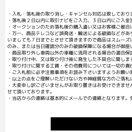
・入札・落札後の取り消し・キャンセル対応は致しており
・落札後２日以内に取引ナビをご入力、３日以内にご入金
・オークションのため落札後の購入違い又はお客様ご都合
・万一、商品テレコなど誤発送・輸送による破損などがあ
いましても７日までとさせて頂きますので商品はスムーズ
のみ、または当日確認分のみの破損保障になる場合が御座
・商品取り外し車両以外の車種に流用される場合の適合保
・取り付け中、又は取り付け後に発生した不具合に関しま
・取り付けに関する工賃・その他費用については一切の責
・ご入札前に必ず注意事項をお読み下さいますようお願い
・以上の点をご理解いただけない方や神経質な方のご落札
・大変申し訳ございませんがお取り置きはお受けできませ
せて頂いております。
・当店からの連絡は基本的にメールでの連絡となります。