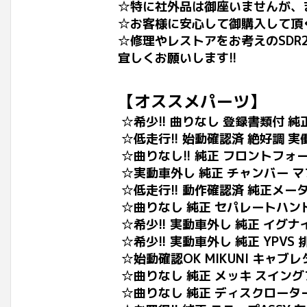
☆特に社外品は御座いませんが、
☆お客様に安心して御購入して頂
☆修理やレストアをお考えのSD
宜しくお願いします!!
【オススメパーツ】
☆希少!! 曲りなし 登録書類付 
☆低走行!! 始動確認済 絶好調 実
☆曲りなし!! 純正 フロントフォー
☆実動車外し 純正 チャンバー マフラ
☆低走行!! 動作確認済 純正メーター
☆曲りなし 純正 セパレートハンド
☆希少!! 実動車外し 純正 イグナイ
☆希少!! 実動車外し 純正 YPV
☆始動確認OK MIKUNI キャブレ
☆曲りなし 純正 メッキ スイング
☆曲りなし 純正 ディスクローター