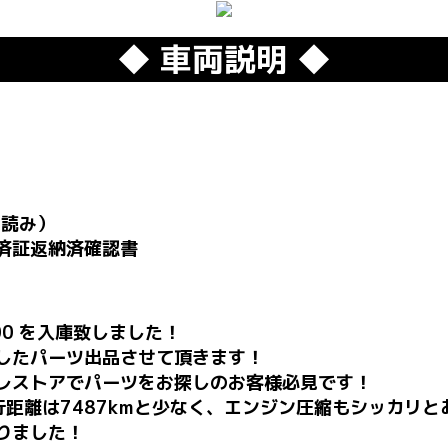
◆ 車両説明 ◆
ー読み）
済証返納済確認書
200 を入庫致しました！
したパーツ出品させて頂きます！
レストアでパーツをお探しのお客様必見です！
距離は7487kmと少なく、エンジン圧縮もシッカリと
りました！