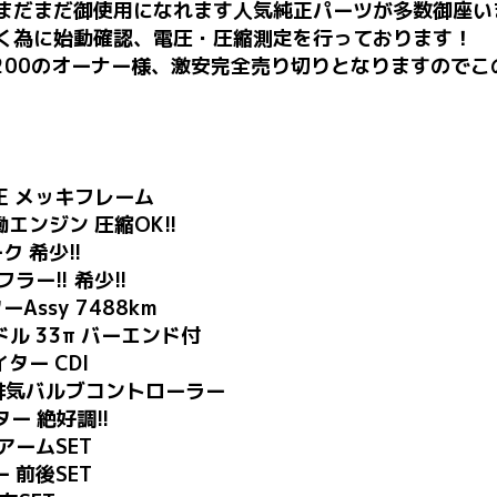
まだまだ御使用になれます人気純正パーツが多数御座い
く為に始動確認、電圧・圧縮測定を行っております！
R200のオーナー様、激安完全売り切りとなりますので
純正 メッキフレーム
働エンジン 圧縮OK!!
ク 希少!!
ー!! 希少!!
Assy 7488km
ル 33π バーエンド付
ター CDI
S 排気バルブコントローラー
ター 絶好調!!
アームSET
 前後SET