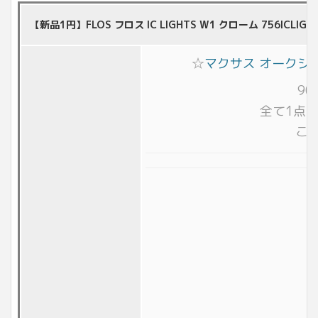
【新品1円】FLOS フロス IC LIGHTS W1 クローム 756ICL
☆
マクサス オークシ
9
全て1点
こ