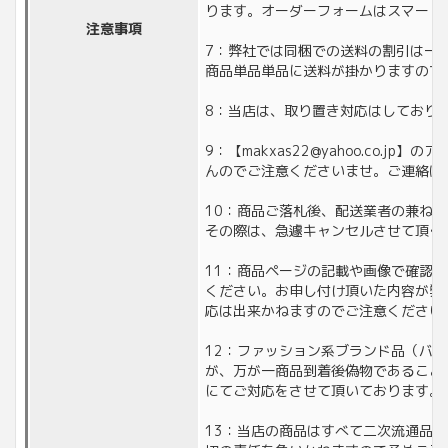
ります。オーダーフォームはスマート
注意事項
7：弊社では同梱での送料の割引は一
商品単品単品に送料が掛かりますので
8：当店は、取り置き対応はしており
9：【makxas22@yahoo.co
んのでご注意くださいませ。ご連絡は
10：商品ご落札後、配送業者の兼ね
その際は、急遽キャンセルさせて頂く
11：商品ページの記載や画像で確認
ください。お申し付け頂いた内容が弊
応は出来かねますのでご注意ください
12：ファッション系ブランド品（バ
が、万が一商品到着後偽物であること
にてご対応をさせて頂いております。
13：当店の商品はすべて二次流通品