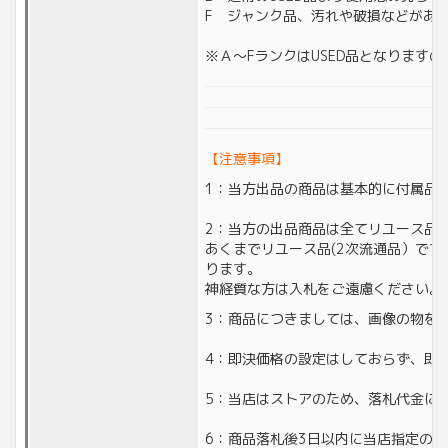
F ジャンク品、汚れや破損などがあ
※Ａ～FランクはUSED品となります
【注意事項】
1：当方出品の商品は基本的に付属品
2：当方の出品商品は全てリユース品(
あくまでリユース品(2次流通品）で
ります。
神経質な方は入札をご遠慮ください。
3：商品につきましては、画像の物を
4：即決価格の設定はしておらず、即
5：当店はストアのため、落札代金に対
6：商品落札後3日以内に当店指定の