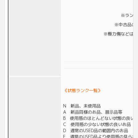
※ランク
※中古品の
※極力傷などは撮
《状態ランク一覧》
N 新品、未使用品
A 新品同様のお品、展示品等
B 使用感のほとんどない状態の良い
C 使用感の少ない状態の良いお品
D 通常のUSED品の範囲内のお品
E 通常のUSED品より使用感の見られ