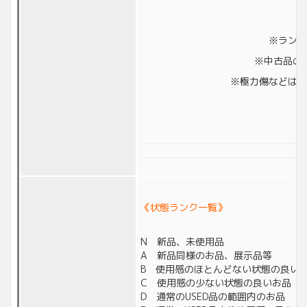
※ランク
※中古品の
※極力傷などは撮
《状態ランク一覧》
N 新品、未使用品
A 新品同様のお品、展示品等
B 使用感のほとんどない状態の良い
C 使用感の少ない状態の良いお品
D 通常のUSED品の範囲内のお品