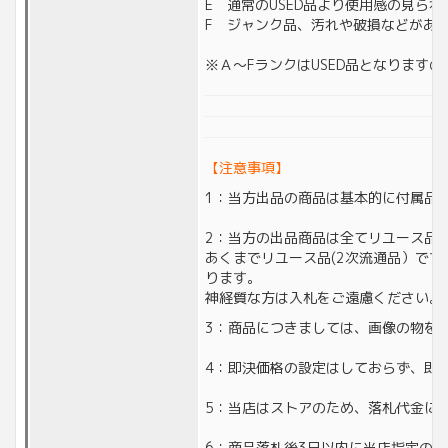
E 通常のUSED品より使用感の見られ
F ジャンク品、汚れや破損などがあ
※Ａ～FランクはUSED品となります
【注意事項】
1：当方出品の商品は基本的に付属品
2：当方の出品商品は全てリユース品(
あくまでリユース品(2次流通品）で
ります。
神経質な方は入札をご遠慮ください。
3：商品につきましては、画像の物を
4：即決価格の設定はしておらず、即
5：当店はストアのため、落札代金に対
6：商品落札後3日以内に当店指定の