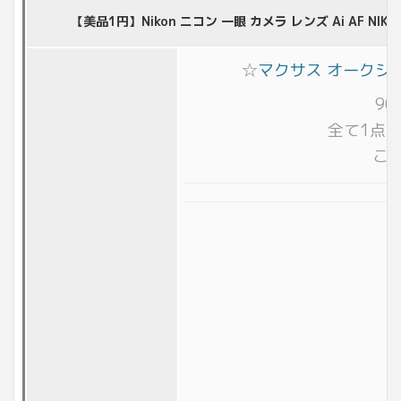
【美品1円】Nikon ニコン 一眼 カメラ レンズ Ai AF NI
☆
マクサス オークシ
9
全て1点
こ