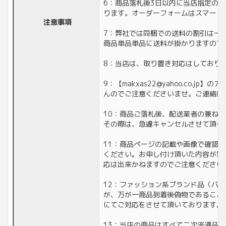
6：商品落札後3日以内に当店指定の
ります。オーダーフォームはスマート
注意事項
7：弊社では同梱での送料の割引は一
商品単品単品に送料が掛かりますので
8：当店は、取り置き対応はしており
9：【makxas22@yahoo.co
んのでご注意くださいませ。ご連絡は
10：商品ご落札後、配送業者の兼ね
その際は、急遽キャンセルさせて頂く
11：商品ページの記載や画像で確認
ください。お申し付け頂いた内容が弊
応は出来かねますのでご注意ください
12：ファッション系ブランド品（バ
が、万が一商品到着後偽物であること
にてご対応をさせて頂いております。
13：当店の商品はすべて二次流通品