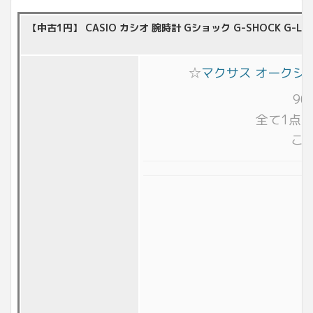
【中古1円】 CASIO カシオ 腕時計 Gショック G-SHOCK G-L
☆
マクサス オークシ
9
全て1点
こ