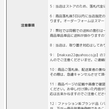
5：当店はストアのため、落札代金に対
6：商品落札後3日以内に当店指定の
ります。オーダーフォームはスマート
注意事項
7：弊社では同梱での送料の割引は一
商品単品単品に送料が掛かりますので
8：当店は、取り置き対応はしており
9：【makxas22@yahoo.co
んのでご注意くださいませ。ご連絡は
10：商品ご落札後、配送業者の兼ね
その際は、急遽キャンセルさせて頂く
11：商品ページの記載や画像で確認
ください。お申し付け頂いた内容が弊
応は出来かねますのでご注意ください
12：ファッション系ブランド品（バ
が、万が一商品到着後偽物であること