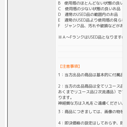
B 使用感のほとんどない状態の良い
C 使用感の少ない状態の良いお品
D 通常のUSED品の範囲内のお品
E 通常のUSED品より使用感の見られ
F ジャンク品、汚れや破損などがあ
※Ａ～FランクはUSED品となります
【注意事項】
1：当方出品の商品は基本的に付属品
2：当方の出品商品は全てリユース品(
あくまでリユース品(2次流通品）で
ります。
神経質な方は入札をご遠慮ください。
3：商品につきましては、画像の物を
4：即決価格の設定はしておらず、即