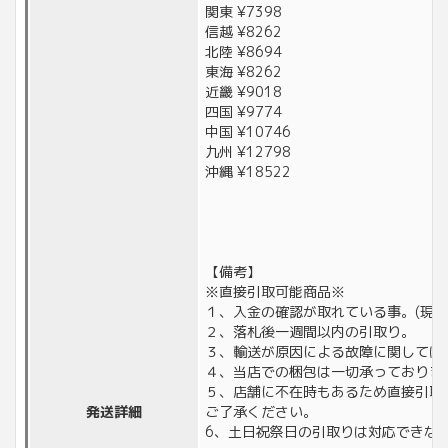
関東 ¥7398
信越 ¥8262
北陸 ¥8694
東海 ¥8262
近畿 ¥9018
四国 ¥9774
中国 ¥10746
九州 ¥12798
沖縄 ¥18522
【備考】
※直接引取可能商品※
１、入金の確認が取れている事。(現金
２、落札後一週間以内の引取り。
３、輸送が原因による故障に関しては
４、当店での梱包は一切承っておりま
５、店舗に不在時もあるため直接引取
発送詳細
ご了承ください。
6、土日祝祭日の引取りは対応できな