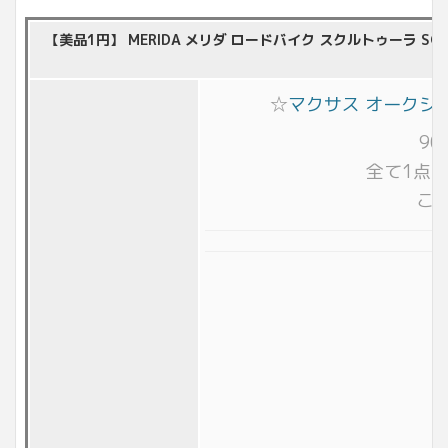
【美品1円】 MERIDA メリダ ロードバイク スクルトゥーラ SCULTUR
☆
マクサス オークシ
9
全て1点
こ