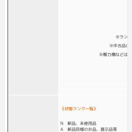
※ランク
※中古品の
※極力傷などは撮
《状態ランク一覧》
N 新品、未使用品
A 新品同様のお品、展示品等