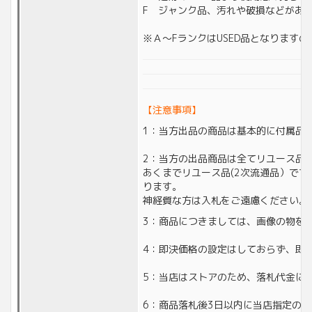
F ジャンク品、汚れや破損などがあ
※Ａ～FランクはUSED品となります
【注意事項】
1：当方出品の商品は基本的に付属品
2：当方の出品商品は全てリユース品(
あくまでリユース品(2次流通品）で
ります。
神経質な方は入札をご遠慮ください。
3：商品につきましては、画像の物を
4：即決価格の設定はしておらず、即
5：当店はストアのため、落札代金に対
6：商品落札後3日以内に当店指定の