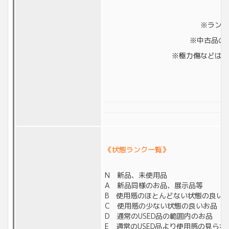
※ランク
※中古品の
※極力傷などは撮
《状態ランク一覧》
N 新品、未使用品
A 新品同様のお品、展示品等
B 使用感のほとんどない状態の良い
C 使用感の少ない状態の良いお品
D 通常のUSED品の範囲内のお品
E 通常のUSED品より使用感の見られ