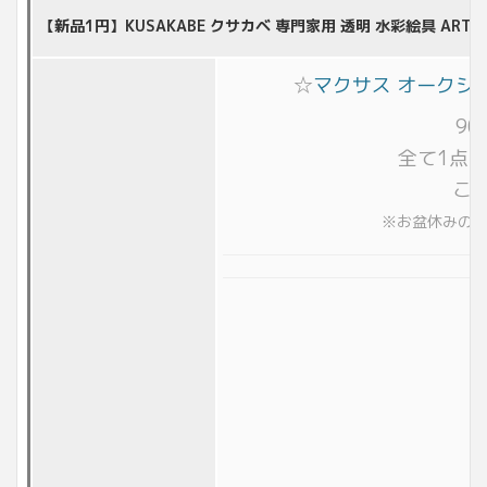
【新品1円】KUSAKABE クサカベ 専門家用 透明 水彩絵具 ARTISTS
☆
マクサス オークシ
9
全て1点
こ
※お盆休みの関