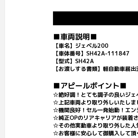
■車両説明■
【車名】ジェベル200
【車体番号】SH42A-111847
【型式】SH42A
【お渡しする書類】軽自動車届出
■アピールポイント■
☆絶好調！とても調子の良いジェ
☆上記車両より取り外しいたしま
☆機関良好！セル一発始動！エンジ
☆純正OPのリアキャリアが装着
☆その他実動車より取り外した人
☆お客様に安心して御購入して頂