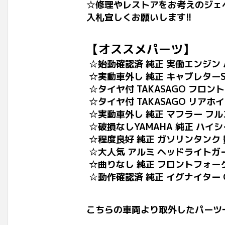
☆修理やレストアをお考えのジェ
入札宜しくお願いします!!
【オススメパーツ】
☆始動確認済 純正 実働エンジン 
☆実動車外し 純正 キャブレターSE
☆タイヤ付 TAKASAGO フロン
☆タイヤ付 TAKASAGO リアホ
☆実動車外し 純正 マフラー フ
☆破損なしYAMAHA 純正 ハイ
☆程度良好 純正 ガソリンタンク 
☆大人気 アルミ ヘッドライトガ
☆曲りなし 純正 フロントフォーク
☆動作確認済 純正 イグナイター C
こちらの車両より取外したパーツ