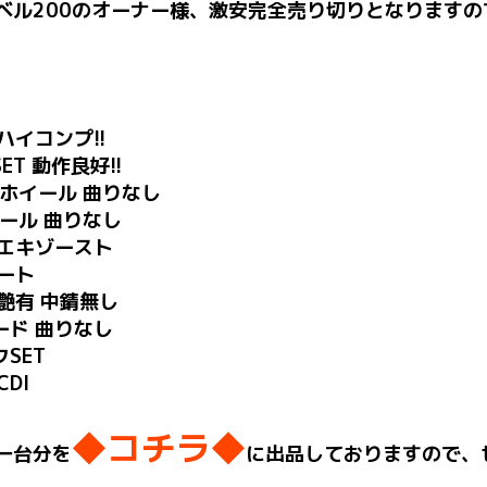
ベル200のオーナー様、激安完全売り切りとなります
ハイコンプ!!
T 動作良好!!
トホイール 曲りなし
イール 曲りなし
ルエキゾースト
シート
艶有 中錆無し
ード 曲りなし
SET
DI
◆コチラ◆
一台分を
に出品しておりますので、