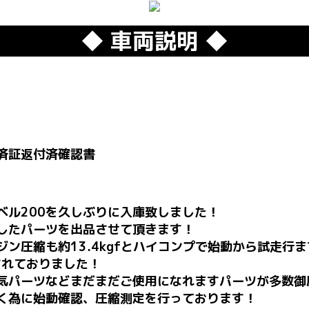
◆ 車両説明 ◆
済証返付済確認書
ベル200を久しぶりに入庫致しました！
したパーツを出品させて頂きます！
ン圧縮も約13.4kgfとハイコンプで始動から試走行
されておりました！
気パーツなどまだまだご使用になれますパーツが多数御
く為に始動確認、圧縮測定を行っております！