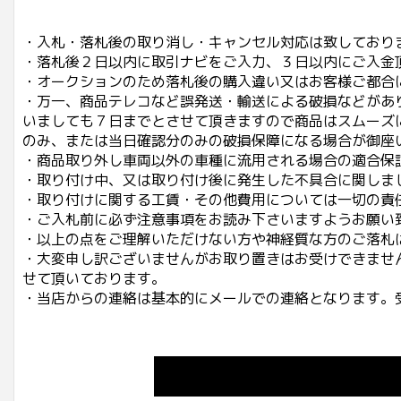
・入札・落札後の取り消し・キャンセル対応は致しており
・落札後２日以内に取引ナビをご入力、３日以内にご入金
・オークションのため落札後の購入違い又はお客様ご都合
・万一、商品テレコなど誤発送・輸送による破損などがあ
いましても７日までとさせて頂きますので商品はスムーズ
のみ、または当日確認分のみの破損保障になる場合が御座
・商品取り外し車両以外の車種に流用される場合の適合保
・取り付け中、又は取り付け後に発生した不具合に関しま
・取り付けに関する工賃・その他費用については一切の責
・ご入札前に必ず注意事項をお読み下さいますようお願い
・以上の点をご理解いただけない方や神経質な方のご落札
・大変申し訳ございませんがお取り置きはお受けできませ
せて頂いております。
・当店からの連絡は基本的にメールでの連絡となります。