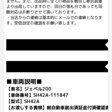
ません。また、出品時に全ての商品を梱包し委託倉庫
より出荷していますので、同日の落札分であっても同
梱対応はお断りさせて頂いております。
・当店からの連絡は基本的にメールでの連絡となりま
す。受信設定の確認をお願い致します。
◆
◆
■車両説明■
【車名】ジェベル200
【車体番号】SH42A-111847
【型式】SH42A
【お渡しする書類】軽自動車届出済証返付済確認書