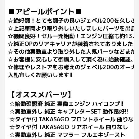
■アピールポイント■
☆絶好調！とても調子の良いジェベル200を久しぶ
☆上記車両より取り外しいたしましたパーツを出品
☆機関良好！セル一発始動！エンジン圧縮も約13.
☆純正OPのリアキャリアが装着されておりました！
☆その他実動車より取り外した人気パーツなどまだ
☆お客様に安心して御購入して頂く為に始動確認、
☆修理やレストアをお考えのジェベル200のオー
入札宜しくお願いします!!
【オススメパーツ】
☆始動確認済 純正 実働エンジン ハイコンプ!!
☆実動車外し 純正 キャブレターSET 動作良好!!
☆タイヤ付 TAKASAGO フロントホイール 曲りな
☆タイヤ付 TAKASAGO リアホイール 曲りなし
☆実動車外し 純正 マフラー フルエキゾースト