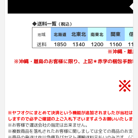
◆
◆送料一覧
（税込）
北東北
関東
信
域
北海道
南東北
地
送料
1850
1340
1200
1160
116
※沖縄・離島
※沖縄・離島のお客様に限り、上記＊赤字の梱包手数料
※
※ヤフオクにまとめて決済という機能が追加されましたが当社は同
しますので必ずご確認の上ご入札下さいますようお願いいたします
※お客様で運送会社の指定は出来ません。
※複数商品を落札されたお客様に関しましては全ての商品のお支払
※商品の発送は佐川急便及びヤマト運輸送料元払いのみです。(こち