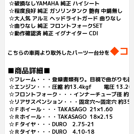
☆破損なしYAMAHA 純正 ハイシート
☆程度良好 純正 ガソリンタンク 艶有 中錆無し
☆大人気 アルミ ヘッドライトガード 曲りなし
☆曲りなし 純正 フロントフォークSET
☆動作確認済 純正 イグナイター CDI
◆コ
こちらの車両より取外したパーツ一台分を
■商品詳細■
☆フレーム・・・登録書類有り。目視で曲がりも御
☆エンジン・・・圧縮 約13.4kgf 電圧 13.20k
☆フロントフォーク・・・インナーチューブ径 約35
☆リアサスペンション・・・固定穴～固定穴 約350
☆Ｆホイール・・・TAKASAGO 21×1.60
☆Ｒホイール・・・TAKASAGO 18×2.15
☆Ｆタイヤ・・・DURO 2.75-21
☆Ｒタイヤ・・・DURO 4.10-18