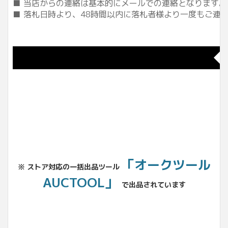
■ 当店からの連絡は基本的にメールでの連絡となります
■ 落札日時より、48時間以内に落札者様より一度もご
◆
「オークツール
※ ストア対応の一括出品ツール
AUCTOOL」
で出品されています