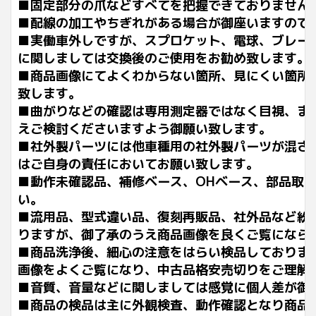
■固定部分の爪などすべてを把握できておりません
■配線の加工やちぎれがある場合が御座いますので
■実働車外しですが、スプロケット、電球、ブレー
に関しましては交換後のご使用をお勧め致します。
■商品画像にてよくわからない箇所、見にくい箇所
致します。
■曲がりなどの確認は専用測定器ではなく目視、ま
えご検討くださいますよう御願い致します。
■社外製パーツには他車種用の社外製パーツが混ざ
はご自身の責任においてお願い致します。
■動作未確認品、補修ベース、OHベース、部品取
い。
■流用品、型式違い品、復刻再販品、社外品など紛
りますが、御了承のうえ商品画像を良くご覧になら
■商品洗浄後、細心の注意をはらい検品しておりま
画像をよくご覧になり、中古品格安売切りをご理解
■音質、音量などに関しましては感覚に個人差が御
■商品の検品は主に外観検査、動作確認となり商品