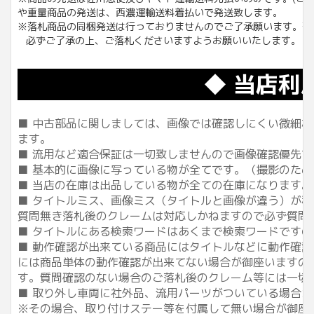
や重量商品の発送は、西濃運輸送料着払いで発送致します。
※落札商品の同梱発送は行っておりませんのでご了承願います。落
必ずご了承の上、ご落札くださいますようお願いいたします。
◆ 当店利
■ 中古部品に関しましては、画像では確認しにくい微細な傷
ます。
■ 流用など適合保証は一切致しませんので画像確認優先
■ 基本的に画像に写っている物が全てです。（撮影のた
■ 当店の在庫は出品している物が全ての在庫になります。
■ タイトルミス、画像ミス（タイトルと画像が違う）が
質問無き落札後のクレームは対応しかねますので必ず質問
■ タイトルにある検索ワードはあくまで検索ワードです
■ 動作確認が出来ている商品にはタイトルなどに動作確認
には商品単体の動作確認が出来てない場合が御座いますの
す。質問確認のない場合のご落札後のクレーム等には一切ご
■ 取り外し車両に社外品、流用パーツがついている場合が
※その場合、取り付けステー等を付属して無い場合が御座