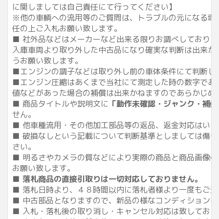
に関しましては自己責任にて行ってください】
※他の車輌への流用等のご質問は、トラブルの元になる場
任の上ご入札お願い致します。
■ 社外品などはメーカーなど出来る限りお調べしており
入庫車両より取り外した中古品になり確実な判断は出来か
うお願い致します。
■エンジンの調子などは取り外し前の車体条件にて判断し
■エンジン圧縮はあくまで当社にて測定した時の数字であ
値などがあった場合の補償は出来かねますのであらかじめ
■ 商品タイトルや説明文に
「動作未確認・ジャンク・補修
せん。
■ 他車種流用・その他加工部品等の返品、返金対応はい
■ 破損なしという記載について判断基準としましては傷
さい。
■ 明るさやカメラの質などにより実際の商品と商品画像
お願い致します。
■
落札商品の直接引取りは一切対応しておりません。
■ 落札日時より、４８時間以内に落札者様より一度もご
■ 中古部品となりますので、新品の様なコンディション
■ 入札・落札後の取り消し・キャンセル対応は致してお