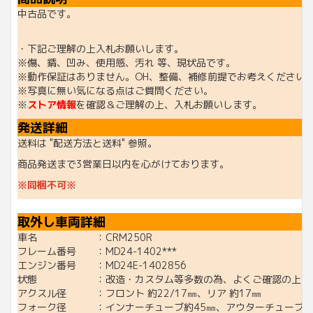
中古品です。
・下記ご理解の上入札お願いします。
※傷、錆、凹み、使用感、汚れ 等、現状品です。
※動作保証はありません。OH、整備、補修前提でお考えください
※写真に無い気になる点はご質問ください。
※
ストア情報
を確認＆ご理解の上、入札お願いします。
発送詳細
送料は "配送方法と送料" 参照。
商品発送まで3営業日以内を心がけております。
※同梱不可※
取外し車両詳細
車名 ：CRM250R
フレーム番号 ：MD24-1402***
エンジン番号 ：MD24E-1402856
状態 ：改造・カスタム等多数の為、よくご確認の上入札
アクスル径 ：フロント 約22/17㎜、リア 約17㎜
フォーク径 ：インナーチューブ約45㎜、アウターチューブ約5