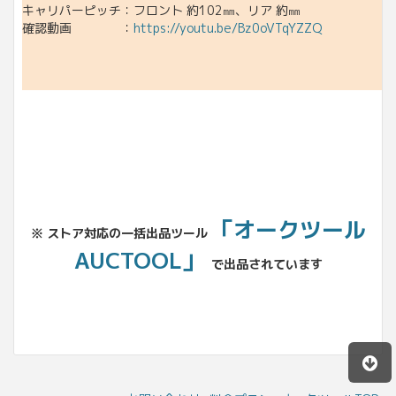
キャリパーピッチ：フロント 約102㎜、リア 約㎜
確認動画 ：
https://youtu.be/Bz0oVTqYZZQ
「オークツール
※ ストア対応の一括出品ツール
AUCTOOL」
で出品されています