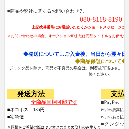
■商品や弊社に関するお問い合わせ先
080-8118-8190
上記携帯番号にお電話いただくかショートメッセージにて
※お問い合わせの場合、オークションIDまたは商品タイトルをお伝えい
◆発送について…ご入金後、当日から翌々日
◆商品保証について◆
ジャンク品を除き、商品が不良品の場合は、到着後7日以内に、お
絡ください。
発送方法
支払
全商品同梱可能です
■PayPay
■ネコポス 185円
PayPay残高払い
■宅急便
PayPayあと払い
■クレジッ
※同梱をご希望の際はヤフオクのまとめ取引のみ承りま