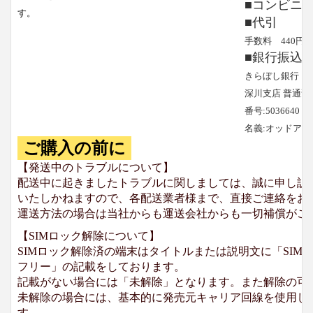
■コンビニ
す。
■代引
手数料 440円
■銀行振込
きらぼし銀行
深川支店 普通預
番号:5036640
名義:オッドア
ご購入の前に
【発送中のトラブルについて】
配送中に起きましたトラブルに関しましては、誠に申し訳
いたしかねますので、各配送業者様まで、直接ご連絡をお
運送方法の場合は当社からも運送会社からも一切補償がご
【SIMロック解除について】
SIMロック解除済の端末はタイトルまたは説明文に「SIMロ
フリー」の記載をしております。
記載がない場合には「未解除」となります。また解除の可
未解除の場合には、基本的に発売元キャリア回線を使用して
す。