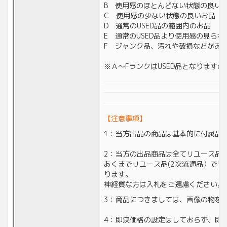
B 使用感のほとんどない状態の良い
C 使用感の少ない状態の良いお品
D 通常のUSED品の範囲内のお品
E 通常のUSED品より使用感の見られ
F ジャンク品、汚れや破損などがあ
※Ａ～FランクはUSED品となります
【注意事項】
1：当方出品の商品は基本的に付属品
2：当方の出品商品は全てリユース品(
あくまでリユース品(2次流通品）で
ります。
神経質な方は入札をご遠慮ください。
3：商品につきましては、画像の物を
4：即決価格の設定はしておらず、即