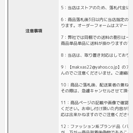
5：当店はストアのため、落札代金に対
6：商品落札後3日以内に当店指定の
ります。オーダーフォームはスマート
注意事項
7：弊社では同梱での送料の割引は一
商品単品単品に送料が掛かりますので
8：当店は、取り置き対応はしており
9：【makxas22@yahoo.co
んのでご注意くださいませ。ご連絡は
10：商品ご落札後、配送業者の兼ね
その際は、急遽キャンセルさせて頂く
11：商品ページの記載や画像で確認
ください。お申し付け頂いた内容が弊
応は出来かねますのでご注意ください
12：ファッション系ブランド品（バ
が、万が一商品到着後偽物であること