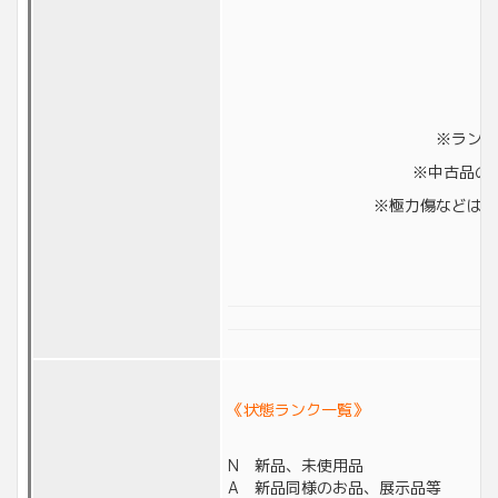
※ランク
※中古品の
※極力傷などは撮
《状態ランク一覧》
N 新品、未使用品
A 新品同様のお品、展示品等