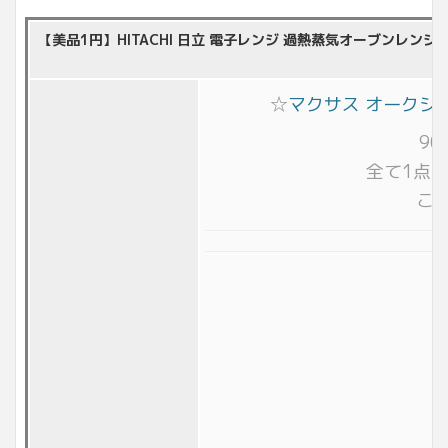
【美品1円】HITACHI 日立 電子レンジ 過熱蒸気オーブンレンジ M
☆
マクサス オークシ
9
全て1点
こ