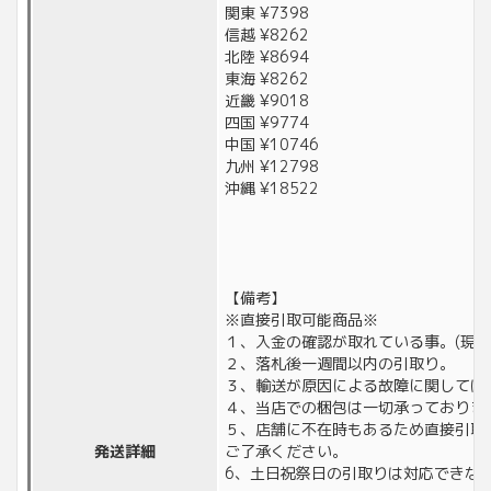
関東 ¥7398
信越 ¥8262
北陸 ¥8694
東海 ¥8262
近畿 ¥9018
四国 ¥9774
中国 ¥10746
九州 ¥12798
沖縄 ¥18522
【備考】
※直接引取可能商品※
１、入金の確認が取れている事。(現金
２、落札後一週間以内の引取り。
３、輸送が原因による故障に関しては
４、当店での梱包は一切承っておりま
５、店舗に不在時もあるため直接引取
発送詳細
ご了承ください。
6、土日祝祭日の引取りは対応できな