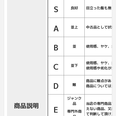
S
良好
目立った傷も無く
A
並上
中古品として状態
B
並
使用感、ヤケ、折
使用感、ヤケ、折
C
並下
使用感や劣化が気
商品に難点があり
D
難
商品については重
ジャンク
品
当店の専門商品で
商品説明
E
えない商品、又細
専門外
商
て判断して頂けた