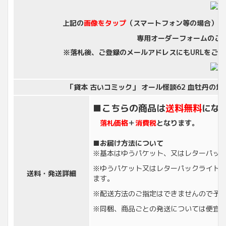
上記の
画像をタップ
（スマートフォン等の場合）
又
専用オーダーフォームのご
※落札後、ご登録のメールアドレスにもURLをご
「貸本 古いコミック」 オール怪談62 血牡丹の塔 小島
■こちらの商品は
送料無料
にな
落札価格
＋
消費税
となります。
■お届け方法について
※基本はゆうパケット、又はレターパッ
※ゆうパケット又はレターパックライト
送料・
発送詳細
ます。
※配送方法のご指定はできませんので予
※同梱、商品ごとの発送については便宜