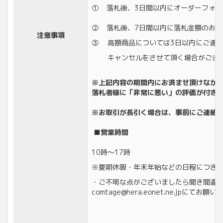
① 落札後、3日間以内にオーダーフォ
② 落札後、7日間以内に落札金額のお振
注意事項
③ 高額商品については3日以内にご連
キャンセルをさせて頂く場合がござ
※上記内容の期間内にお済ませ頂けなか
落札者様に「非常に悪い」の評価が付き
※お取引が長引く場合は、事前にご連絡
■営業時間
10時～17時
※夏期休暇・年末年始などの日程につき
・ご不明な点がございましたら聞き間違
comtage@hera.eonet.ne.jpにてお