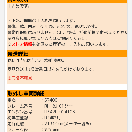
中古品です。
・下記ご理解の上入札お願いします。
※傷、錆、凹み、使用感、汚れ 等、現状品です。
※動作保証はありません。OH、整備、補修前提でお考えください
※写真に無い気になる点はご質問ください。
※
ストア情報
を確認＆ご理解の上、入札お願いします。
発送詳細
送料は "配送方法と送料" 参照。
商品発送まで3営業日以内を心がけております。
※同梱不可※
取外し車両詳細
車名 ：SR400
フレーム番号 ：RH16J-013***
エンジン番号 ：H342E-014103
初年度登録 ：R4年2月
走行距離 ：21314km(メーター読み)
フォーク径 ：約35mm