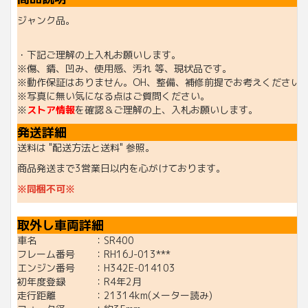
ジャンク品。
・下記ご理解の上入札お願いします。
※傷、錆、凹み、使用感、汚れ 等、現状品です。
※動作保証はありません。OH、整備、補修前提でお考えください
※写真に無い気になる点はご質問ください。
※
ストア情報
を確認＆ご理解の上、入札お願いします。
発送詳細
送料は "配送方法と送料" 参照。
商品発送まで3営業日以内を心がけております。
※同梱不可※
取外し車両詳細
車名 ：SR400
フレーム番号 ：RH16J-013***
エンジン番号 ：H342E-014103
初年度登録 ：R4年2月
走行距離 ：21314km(メーター読み)