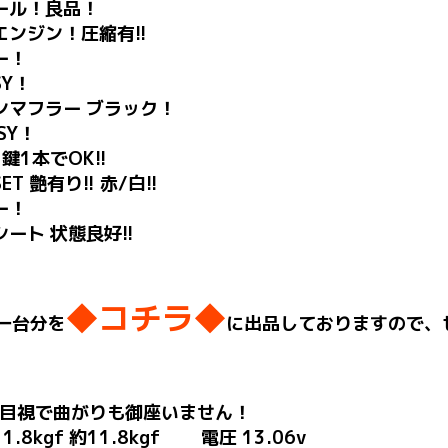
ール！良品！
エンジン！圧縮有!!
ー！
Y！
ンマフラー ブラック！
SY！
鍵1本でOK!!
 艶有り!! 赤/白!!
ー！
ート 状態良好!!
◆コチラ◆
一台分を
に出品しておりますので、
目視で曲がりも御座いません！
8kgf 約11.8kgf 電圧 13.06v