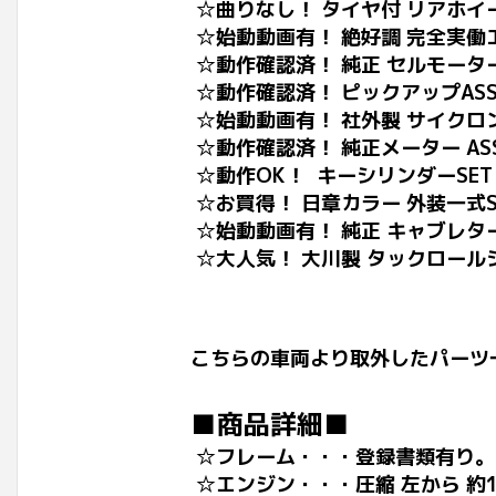
☆曲りなし！ タイヤ付 リアホイ
☆始動動画有！ 絶好調 完全実働
☆動作確認済！ 純正 セルモータ
☆動作確認済！ ピックアップASS
☆始動動画有！ 社外製 サイクロ
☆動作確認済！ 純正メーター AS
☆動作OK！ キーシリンダーSET 
☆お買得！ 日章カラー 外装一式SET
☆始動動画有！ 純正 キャブレタ
☆大人気！ 大川製 タックロールシ
こちらの車両より取外したパーツ
■商品詳細■
☆フレーム・・・登録書類有り。
☆エンジン・・・圧縮 左から 約11.