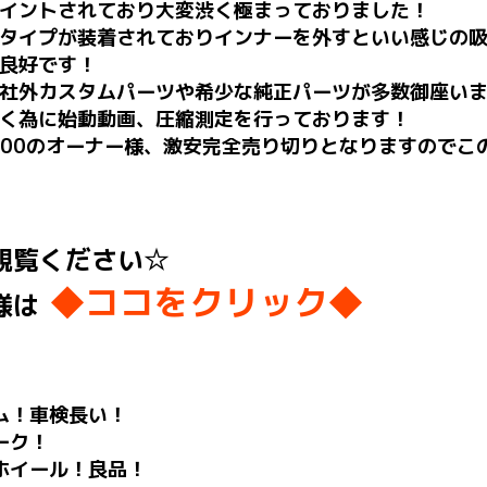
イントされており大変渋く極まっておりました！
タイプが装着されておりインナーを外すといい感じの吸
良好です！
社外カスタムパーツや希少な純正パーツが多数御座い
く為に始動動画、圧縮測定を行っております！
400のオーナー様、激安完全売り切りとなりますのでこ
観覧ください☆
◆ココをクリック◆
様は
ーム！車検長い！
ーク！
ホイール！良品！