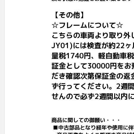
【その他】
☆フレームについて☆
こちらの車両より取り外し
JY01)には検査が約2
量税1740円、軽自動車
証金として30000円を
だき確認次第保証金の返
ず行ってください。2週
せんので必ず2週間以内
商品に関しての御願い・・・
■中古部品となり経年や使用に伴