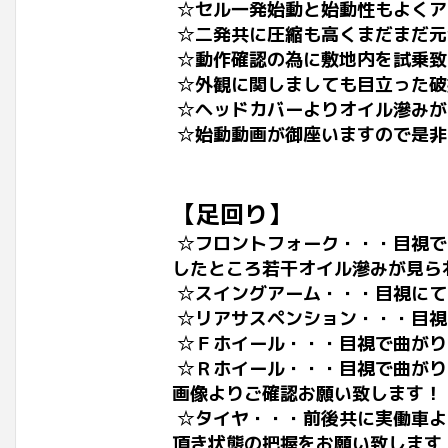
☆セル一発始動と始動性もよくア
☆二発共に圧縮も高くまだまだ元
☆動作確認の為に敷地内を試乗致
☆外観に関しましても目立った破
☆ヘッドカバーよりオイル滲みが
☆始動動画が御座いますので是非
【足回り】
☆フロントフォーク・・・目視で
したところ若干オイル滲みが見ら
☆スイングアーム・・・目視にて
☆リアサスペンション・・・目視
☆Ｆホイール・・・目視で曲がり
☆Ｒホイール・・・
目視で曲がり
画像よりご確認お願い致します！
☆タイヤ・・・前後共に実働車よ
頂き状態の把握をお願い致します