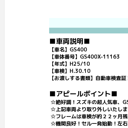
■車両説明■
【車名】GS400
【車体番号】GS400X-11163
【年式】H25/10
【車検】H.30.10
【お渡しする書類】自動車検査証
■アピールポイント■
☆絶好調！スズキの超人気車、GS
☆上記車両より取り外しいたしま
☆フレームは車検が約２２ヶ月残
☆機関良好！セル一発始動！左右