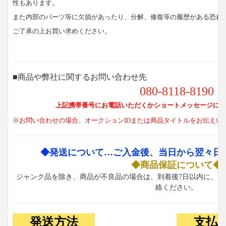
性もあります。
また内部のパーツ等に欠損があったり、分解、修復等の履歴がある恐れ
ご了承の上お買い求めください。
■商品や弊社に関するお問い合わせ先
080-8118-8190
上記携帯番号にお電話いただくかショートメッセージにて
※お問い合わせの場合、オークションIDまたは商品タイトルをお伝えい
◆発送について…ご入金後、当日から翌々日
◆商品保証について◆
ジャンク品を除き、商品が不良品の場合は、到着後7日以内に、お
絡ください。
発送方法
支払