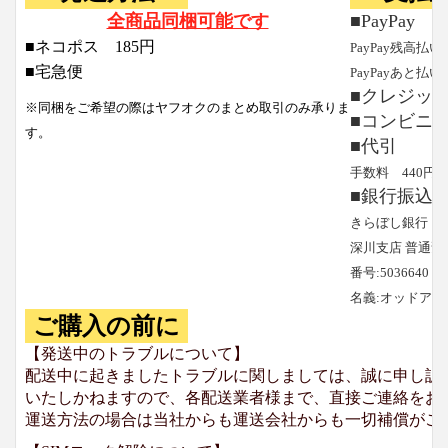
全商品同梱可能です
■PayPay
■ネコポス 185円
PayPay残高払い
■宅急便
PayPayあと払い
■クレジッ
※同梱をご希望の際はヤフオクのまとめ取引のみ承りま
■コンビニ
す。
■代引
手数料 440円
■銀行振込
きらぼし銀行
深川支店 普通預
番号:5036640
名義:オッドア
ご購入の前に
【発送中のトラブルについて】
配送中に起きましたトラブルに関しましては、誠に申し訳
いたしかねますので、各配送業者様まで、直接ご連絡をお
運送方法の場合は当社からも運送会社からも一切補償がご