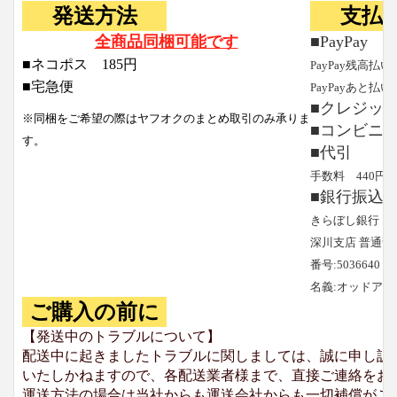
発送方法
支払
全商品同梱可能です
■PayPay
■ネコポス 185円
PayPay残高払い
■宅急便
PayPayあと払い
■クレジッ
※同梱をご希望の際はヤフオクのまとめ取引のみ承りま
■コンビニ
す。
■代引
手数料 440円
■銀行振込
きらぼし銀行
深川支店 普通預
番号:5036640
名義:オッドア
ご購入の前に
【発送中のトラブルについて】
配送中に起きましたトラブルに関しましては、誠に申し訳
いたしかねますので、各配送業者様まで、直接ご連絡をお
運送方法の場合は当社からも運送会社からも一切補償がご