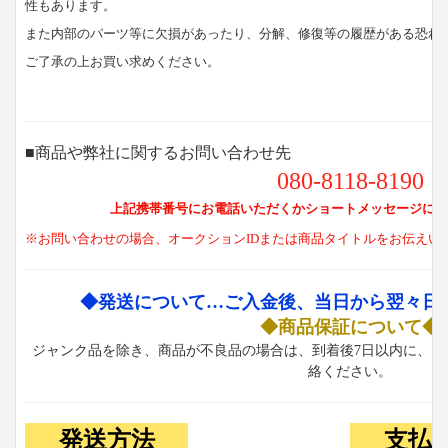
性もあります。
また内部のパーツ等に欠損があったり、分解、修復等の履歴がある恐れ
ご了承の上お買い求めください。
■商品や弊社に関するお問い合わせ先
080-8118-8190
上記携帯番号にお電話いただくかショートメッセージにて
※お問い合わせの場合、オークションIDまたは商品タイトルをお伝えい
◆発送について…ご入金後、当日から翌々日
◆商品保証について◆
ジャンク品を除き、商品が不良品の場合は、到着後7日以内に、お
絡ください。
発送方法
支払