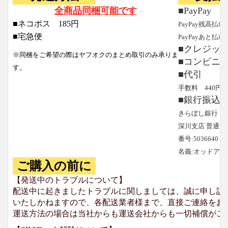
全商品同梱可能です
■PayPay
■ネコポス 185円
PayPay残高払い
■宅急便
PayPayあと払い
■クレジッ
※同梱をご希望の際はヤフオクのまとめ取引のみ承りま
■コンビニ
す。
■代引
手数料 440円
■銀行振込
きらぼし銀行
深川支店 普通預
番号:5036640
名義:オッドア
ご購入の前に
【発送中のトラブルについて】
配送中に起きましたトラブルに関しましては、誠に申し訳
いたしかねますので、各配送業者様まで、直接ご連絡をお
運送方法の場合は当社からも運送会社からも一切補償がご