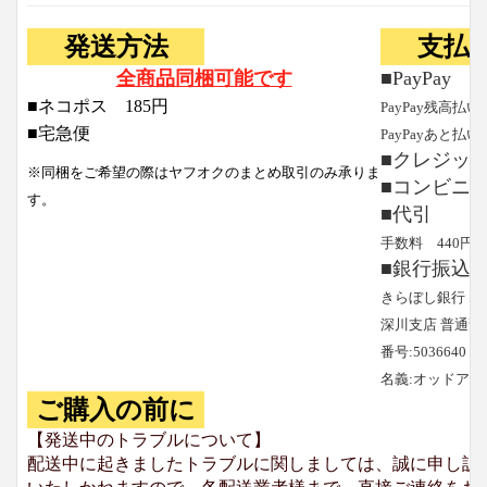
発送方法
支払
全商品同梱可能です
■PayPay
■ネコポス 185円
PayPay残高払い
■宅急便
PayPayあと払い
■クレジッ
※同梱をご希望の際はヤフオクのまとめ取引のみ承りま
■コンビニ
す。
■代引
手数料 440円
■銀行振込
きらぼし銀行
深川支店 普通預
番号:5036640
名義:オッドア
ご購入の前に
【発送中のトラブルについて】
配送中に起きましたトラブルに関しましては、誠に申し訳