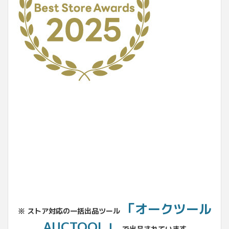
No.204.002.002
「オークツール
※ ストア対応の一括出品ツール
AUCTOOL」
で出品されています