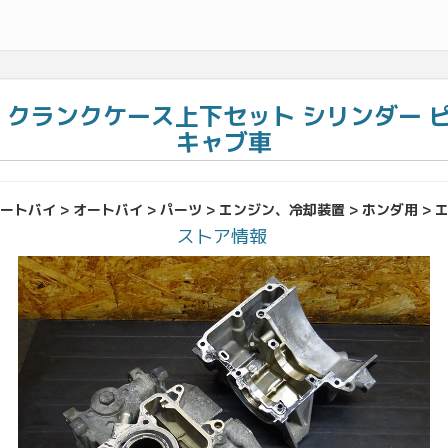
9)◆ クランクケース上下セット シリンダー
キャブ車
トバイ > オートバイ > パーツ > エンジン、冷却装置 > ホンダ用 >
ストア情報