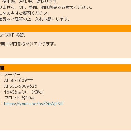
、使用感、汚れ 等、現状品です。
りません。OH、整備、補修前提でお考えください。
になる点はご質問ください。
確認＆ご理解の上、入札お願いします。
法と送料" 参照。
営業日以内を心がけております。
細
ズーマー
F58-1609***
F55E-5089626
456㎞(メータ読み)
フロント 約10㎜
：
https://youtu.be/hsZGkAjtSiE