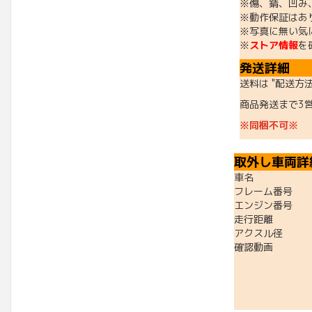
※傷、錆、凹み
※動作保証はあ
※写真に無い気
※
ストア情報
を
発送詳細
送料は "配送方
商品発送まで3
※同梱不可※
取外し車両詳
車名 ：
フレーム番号 ：A
エンジン番号 ：A
走行距離 ：16
アクスル径 ：
確認動画 