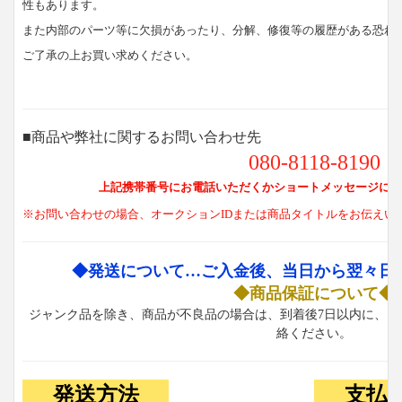
性もあります。
また内部のパーツ等に欠損があったり、分解、修復等の履歴がある恐れ
ご了承の上お買い求めください。
■商品や弊社に関するお問い合わせ先
080-8118-8190
上記携帯番号にお電話いただくかショートメッセージにて
※お問い合わせの場合、オークションIDまたは商品タイトルをお伝えい
◆発送について…ご入金後、当日から翌々日
◆商品保証について◆
ジャンク品を除き、商品が不良品の場合は、到着後7日以内に、お
絡ください。
発送方法
支払