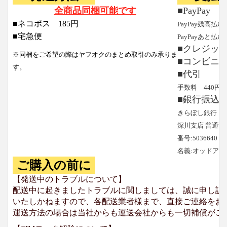
全商品同梱可能です
■PayPay
■ネコポス 185円
PayPay残高払い
■宅急便
PayPayあと払い
■クレジッ
※同梱をご希望の際はヤフオクのまとめ取引のみ承りま
■コンビニ
す。
■代引
手数料 440円
■銀行振込
きらぼし銀行
深川支店 普通預
番号:5036640
名義:オッドア
ご購入の前に
【発送中のトラブルについて】
配送中に起きましたトラブルに関しましては、誠に申し訳
いたしかねますので、各配送業者様まで、直接ご連絡をお
運送方法の場合は当社からも運送会社からも一切補償がご