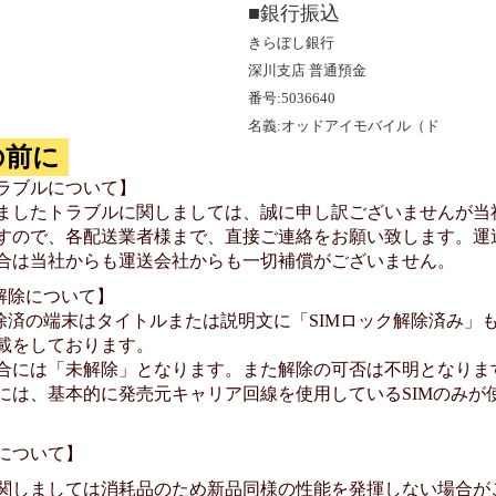
■銀行振込
きらぼし銀行
深川支店 普通預金
番号:5036640
名義:オッドアイモバイル（ド
の前に
ラブルについて】
ましたトラブルに関しましては、誠に申し訳ございませんが当
すので、各配送業者様まで、直接ご連絡をお願い致します。運
合は当社からも運送会社からも一切補償がございません。
ク解除について】
除済の端末はタイトルまたは説明文に「SIMロック解除済み」もし
載をしております。
合には「未解除」となります。また解除の可否は不明となりま
には、基本的に発売元キャリア回線を使用しているSIMのみが
について】
関しましては消耗品のため新品同様の性能を発揮しない場合が