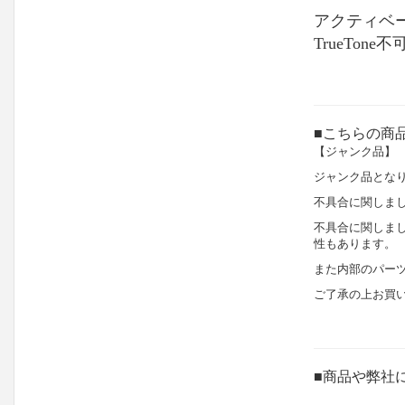
アクティベー
TrueTone不
■こちらの商
【ジャンク品】
ジャンク品とな
不具合に関しま
不具合に関しま
性もあります。
また内部のパー
ご了承の上お買
■商品や弊社