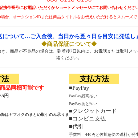
記携帯番号にお電話いただくかショートメッセージにてお問い合わせくださ
の場合、オークションIDまたは商品タイトルをお伝えいただけるとスムーズで
送について…ご入金後、当日から翌々日を目安に発送し
◆商品保証について◆
除き、商品が不良品の場合は、到着後7日以内に、お電話または取引メッ
絡ください。
方法
支払方法
商品同梱可能です
■PayPay
85円
PayPay残高払い
PayPayあと払い
■クレジットカード
の際はヤフオクのまとめ取引のみ承りま
■コンビニ支払
■代引
手数料 440円と佐川急便の送料が発