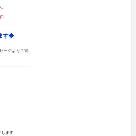
い。
す。
ます◆
セージよりご連
生します