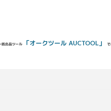
「オークツール AUCTOOL」
一括出品ツール
で