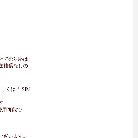
社での対応は
送補償なしの
くは「 SIM
す。
使用可能で
ございます。