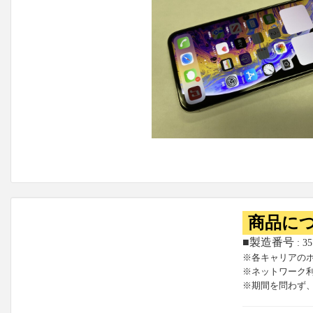
商品に
■製造番号
: 3
※各キャリアの
※ネットワーク
※期間を問わず