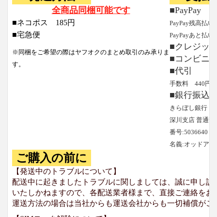
全商品同梱可能です
■PayPay
■ネコポス 185円
PayPay残高払い
■宅急便
PayPayあと払い
■クレジッ
※同梱をご希望の際はヤフオクのまとめ取引のみ承りま
■コンビニ
す。
■代引
手数料 440円
■銀行振込
きらぼし銀行
深川支店 普通預
番号:5036640
名義:オッドア
ご購入の前に
【発送中のトラブルについて】
配送中に起きましたトラブルに関しましては、誠に申し訳
いたしかねますので、各配送業者様まで、直接ご連絡をお
運送方法の場合は当社からも運送会社からも一切補償がご