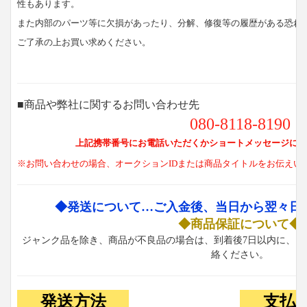
性もあります。
また内部のパーツ等に欠損があったり、分解、修復等の履歴がある恐れ
ご了承の上お買い求めください。
■商品や弊社に関するお問い合わせ先
080-8118-8190
上記携帯番号にお電話いただくかショートメッセージにて
※お問い合わせの場合、オークションIDまたは商品タイトルをお伝えい
◆発送について…ご入金後、当日から翌々日
◆商品保証について◆
ジャンク品を除き、商品が不良品の場合は、到着後7日以内に、お
絡ください。
発送方法
支払